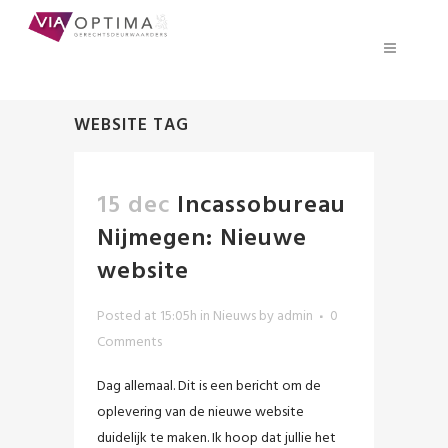
WEBSITE TAG
15 dec
Incassobureau
Nijmegen: Nieuwe
website
Posted at 15:05h
in
Nieuws
by
admin
0
Comments
Dag allemaal. Dit is een bericht om de
oplevering van de nieuwe website
duidelijk te maken. Ik hoop dat jullie het